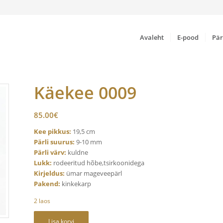
Avaleht
E-pood
Pär
Käekee 0009
85.00
€
Kee pikkus:
19,5 cm
Pärli suurus:
9-10 mm
Pärli värv:
kuldne
Lukk:
rodeeritud hõbe,tsirkoonidega
Kirjeldus:
ümar mageveepärl
Pakend:
kinkekarp
2 laos
Lisa korvi