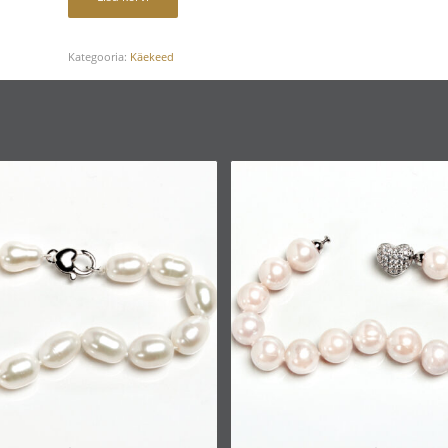
Kategooria:
Käekeed