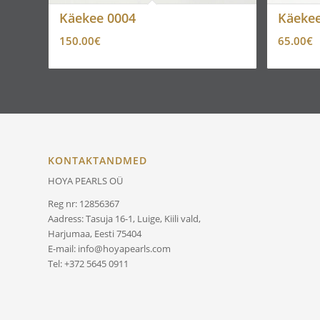
Käekee 0004
Käekee
150.00
€
65.00
€
KONTAKTANDMED
HOYA PEARLS OÜ
Reg nr: 12856367
Aadress: Tasuja 16-1, Luige, Kiili vald,
Harjumaa, Eesti 75404
E-mail: info@hoyapearls.com
Tel: +372 5645 0911